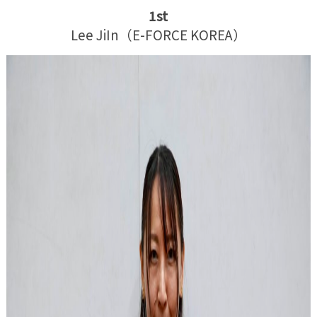
1st
Lee JiIn（E-FORCE KOREA）