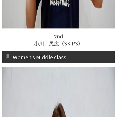
2nd
小川 晃広（SKIPS）
Women’s Middle class