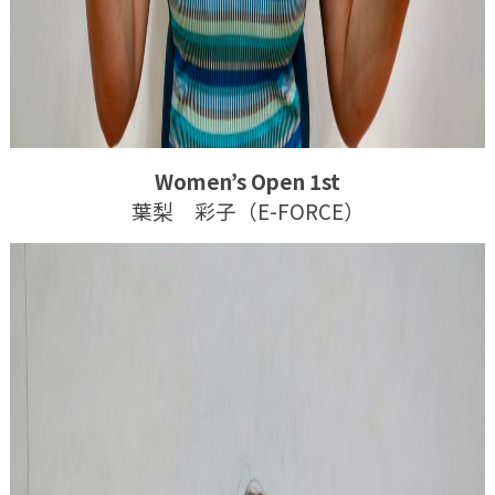
Women’s Open 1st
葉梨 彩子（E-FORCE）