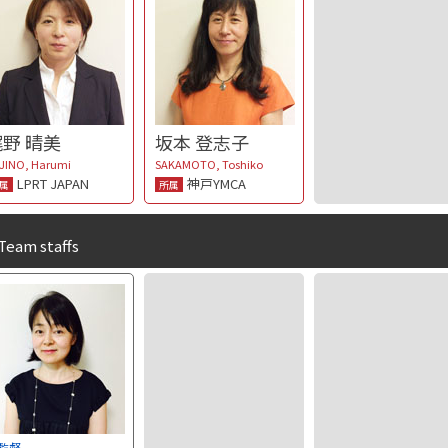
梶野 晴美
坂本 登志子
JINO, Harumi
SAKAMOTO, Toshiko
LPRT JAPAN
神戸YMCA
属
所属
Team staffs
監督