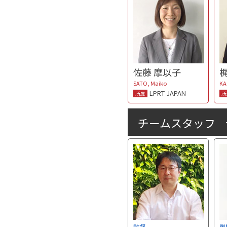
佐藤 摩以子
SATO, Maiko
KA
LPRT JAPAN
所属
所
チームスタッフ
監督
副