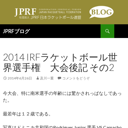
検
JPRFブログ
索
コ
ン
テ
2014 IRFラケットボール世
ン
ツ
界選手権 大会後記 その2
へ
移
動
2014年6月26日
及川一重
コメントをどうぞ
今大会、特に南米選手の年齢には驚かされっぱなしであっ
た。
最若年は１２歳である。
写真はドミニカ共和国のRodrigues,Junior 選手 VS Camacho