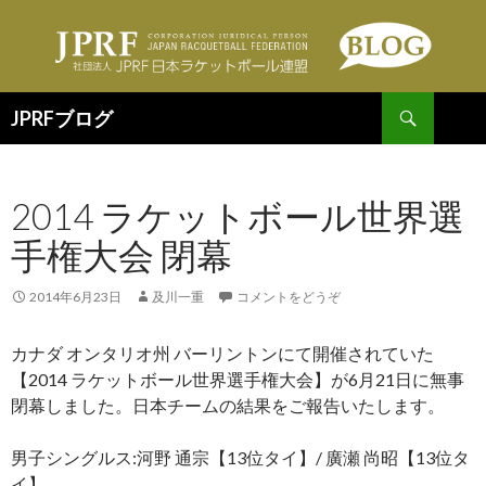
検
JPRFブログ
索
コ
ン
テ
2014 ラケットボール世界選
ン
ツ
手権大会 閉幕
へ
移
動
2014年6月23日
及川一重
コメントをどうぞ
カナダ オンタリオ州 バーリントンにて開催されていた
【2014 ラケットボール世界選手権大会】が6月21日に無事
閉幕しました。日本チームの結果をご報告いたします。
男子シングルス:河野 通宗【13位タイ】/ 廣瀬 尚昭【13位タ
イ】