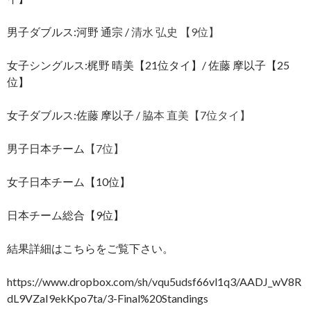
男子ダブルス:河野 通宗 /
清水 弘史 【9位】
女子シングルス:梶野 晴美【21位タイ】/ 佐藤 摩以子【25
位】
女子ダブルス:佐藤 摩以子 /
脇本 直美【7位タイ】
男子日本チーム
【
7位】
女子日本チーム【10位】
日本チーム総合【9位】
結果詳細はこちらをご覧下さい。
https://www.dropbox.com/sh/vqu5udsf66vl1q3/AADJ_wV8R
dL9VZaI9ekKpo7ta/3-Final%20Standings