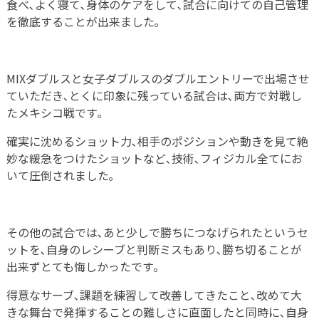
食べ､よく寝て､身体のケアをして､試合に向けての自己管理
を徹底することが出来ました｡
MIXダブルスと女子ダブルスのダブルエントリーで出場させ
ていただき､とくに印象に残っている試合は､両方で対戦し
たメキシコ戦です｡
確実に沈めるショット力､相手のポジションや動きを見て絶
妙な緩急をつけたショットなど､技術､フィジカル全てにお
いて圧倒されました｡
その他の試合では､あと少しで勝ちにつなげられたというセ
ットを､自身のレシーブと判断ミスもあり､勝ち切ることが
出来ずとても悔しかったです｡
得意なサーブ､課題を練習して改善してきたこと､改めて大
きな舞台で発揮することの難しさに直面したと同時に､自身