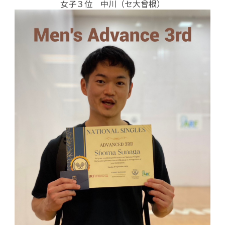
女子３位 中川（セ大曾根）