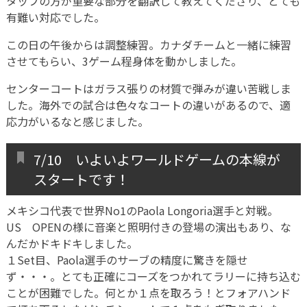
タッフの方が重要な部分を翻訳して教えてくださり、とても
有難い対応でした。
この日の午後からは調整練習。カナダチームと一緒に練習
させてもらい、3ゲーム程身体を動かしました。
センターコートはガラス張りの材質で弾みが違い苦戦しま
した。海外での試合は色々なコートの違いがあるので、適
応力がいるなと感じました。
7/10 いよいよワールドゲームの本線が
スタートです！
メキシコ代表で世界No1のPaola Longoria選手と対戦。
US OPENの様に音楽と照明付きの登場の演出もあり、な
んだかドキドキしました。
１Set目、Paola選手のサーブの精度に驚きを隠せ
ず・・・。とても正確にコーズをつかれてラリーに持ち込む
ことが困難でした。何とか１点を取ろう！とフォアハンド