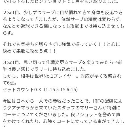
で打ち下ろしたピンチショットで１点をもぎ取りました。
２Set目、少しずつサーブに目が慣れてきて身体も反応でき
るようになってきましたが、依然サーブの精度は変わらず。
なんとか返球できる様になっても攻撃までは持ち込ませても
らず。
それでも気持ちを切らさずに強気で振っていく！！と心に
決めて果敢に攻め５点！！
３Set目、思い切って作戦変更☆サーブを変えてみたら→前
半は良い感じでラリーに持ち込めました。
しかし、相手は世界No.1プレイヤー。対応が早く攻略され
て6点。
セットカウント0-3（1-15.5-15.6-15）
今回は日本から一人での参戦だったことで、IRFの配慮によ
りグアテマラから来ていたスタッフのマリーさんが特別に
コーチについてくださいました。良いショットを誉めて声
をかけてくれたり、心強くコートに立っている事ができまし