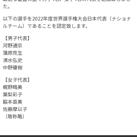
た。
以下の選手を2022年度世界選手権大会日本代表（ナショナ
ルチーム）であることを認定致します。
【男子代表】
河野通宗
蒲原亮生
清水弘史
中野優樹
【女子代表】
梶野晴美
葉梨彩子
脇本直美
佐藤摩以子
（敬称略）