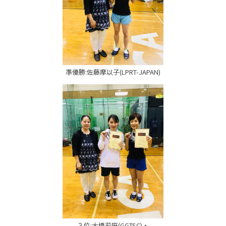
準優勝:佐藤摩以子(LPRT-JAPAN)
３位:大橋莉麻(GGTSC)・