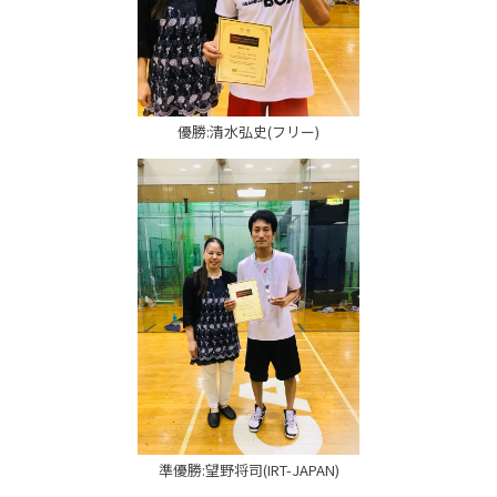
優勝:清水弘史(フリー)
準優勝:望野将司(IRT-JAPAN)