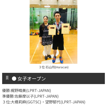
３位:石山司(Huracan)
● 女子オープン
優勝:梶野晴美(LPRT-JAPAN)
準優勝:佐藤摩以子(LPRT-JAPAN)
３位:大橋莉麻(GGTSC)・望野郁代(LPRT-JAPAN)