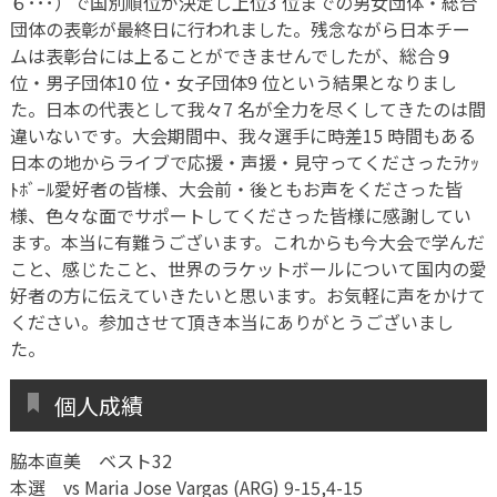
６･･･）で国別順位が決定し上位3 位までの男女団体・総合
団体の表彰が最終日に行われました。残念ながら日本チー
ムは表彰台には上ることができませんでしたが、総合９
位・男子団体10 位・女子団体9 位という結果となりまし
た。日本の代表として我々7 名が全力を尽くしてきたのは間
違いないです。大会期間中、我々選手に時差15 時間もある
日本の地からライブで応援・声援・見守ってくださったﾗｹｯ
ﾄﾎﾞｰﾙ愛好者の皆様、大会前・後ともお声をくださった皆
様、色々な面でサポートしてくださった皆様に感謝してい
ます。本当に有難うございます。これからも今大会で学んだ
こと、感じたこと、世界のラケットボールについて国内の愛
好者の方に伝えていきたいと思います。お気軽に声をかけて
ください。参加させて頂き本当にありがとうございまし
た。
個人成績
脇本直美 ベスト32
本選 vs Maria Jose Vargas (ARG) 9-15,4-15