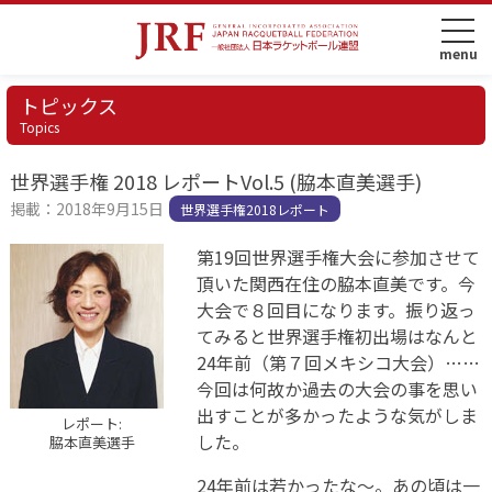
トピックス
Topics
世界選手権 2018 レポートVol.5 (脇本直美選手)
掲載：2018年9月15日
世界選手権2018レポート
第19回世界選手権大会に参加させて
頂いた関西在住の脇本直美です。今
大会で８回目になります。振り返っ
てみると世界選手権初出場はなんと
24年前（第７回メキシコ大会）……
今回は何故か過去の大会の事を思い
出すことが多かったような気がしま
レポート:
した。
脇本直美選手
24年前は若かったな～。あの頃は一