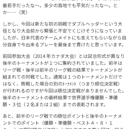
番若手だったな～。多少の高地でも平気だったな～。と
か……（笑）
しかし、今回は新たな初の挑戦でダブルヘッダーという大
役となり大会前から緊張と不安でくじけそうになっていま
したが、日本代表のチームメイトにも支えてもらいながら自
分自身で今出来るプレーを最後まで貫けたと思っています。
前回参加大会（2014 年カナダ大会）とは試合形式が異なり
後半のトーナメントが１つに集約されていました。前半は
リーグ戦・後半は前半のリーグ戦の結果でトーナメントが
組まれての対戦でした。通常は１つのトーナメントだけで
はなく、敗戦した場合の別のﾄｰﾅﾒﾝﾄ（つまり順位決定戦）
が行われるのですが今回は順位決定戦がありませんでした。
後半のトーナメントの最終結果で世界選手権優勝・準優
勝・３位（２名または２組）までの表彰されます。
あと、前半のリーグ戦での順位ポイントと後半のトーナメ
ントでのポイント（優勝・準優勝・ベスト４・８・１