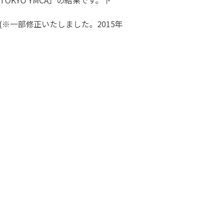
TOKYO YMCA」の結果です。下
F)(※一部修正いたしました。2015年